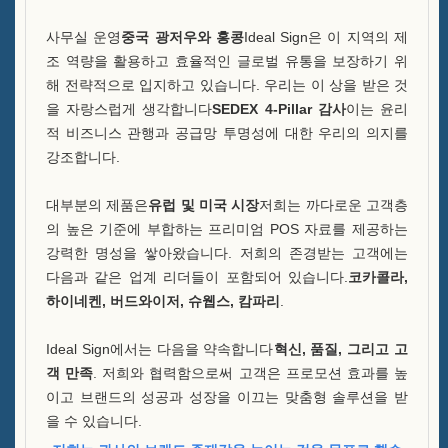
자주 묻는 질문
사무실 운영
중국 광저우와 홍콩
Ideal Sign은 이 지역의 제
뉴스
조 역량을 활용하고 효율적인 글로벌 유통을 보장하기 위
해 전략적으로 입지하고 있습니다. 우리는 이 상을 받은 것
문의해 주세요
을 자랑스럽게 생각합니다
SEDEX 4-Pillar 감사
이는 윤리
적 비즈니스 관행과 공급망 투명성에 대한 우리의 의지를
강조합니다.
대부분의 제품은
유럽 및 미국 시장
저희는 까다로운 고객층
의 높은 기준에 부합하는 프리미엄 POS 자료를 제공하는
강력한 명성을 쌓아왔습니다. 저희의 존경받는 고객에는
다음과 같은 업계 리더들이 포함되어 있습니다.
코카콜라,
하이네켄, 버드와이저, 슈웹스, 캄파리
.
Ideal Sign에서는 다음을 약속합니다
혁신, 품질, 그리고 고
객 만족
. 저희와 협력함으로써 고객은 프로모션 효과를 높
이고 브랜드의 성공과 성장을 이끄는 맞춤형 솔루션을 받
을 수 있습니다.