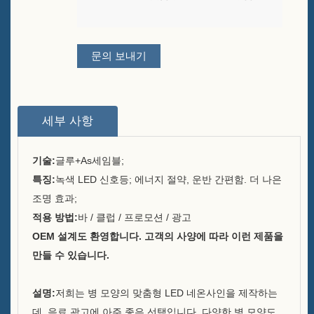
와인 포장 솔루션 제공업체
테이블용 맞춤 바 메뉴 홀더 스
문의 보내기
탠드
아이스 버킷
세부 사항
바 액세서리
바 탑 병따개
기술:
글루+As
세임블;
특징:
녹색 LED 신호등; 에너지 절약, 운반 간편함. 더 나은
소개
조명 효과;
우리가 누구인가
적용 방법:
바 / 클럽 / 프로모션 / 광고
OEM 설계도 환영합니다. 고객의 사양에 따라 이런 제품을
운용
만들 수 있습니다.
우리가 접했던 브랜드들
설명:
저희는 병 모양의 맞춤형 LED 네온사인을 제작하는
지속 가능성
데, 음료 광고에 아주 좋은 선택입니다. 다양한 병 모양도