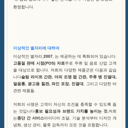
환영합니다.
우리 팀
카탈로그
사건
이상적인 별자리에 대하여
케이스 E LED 스퀘어 아이스
이상적인 별자리,
2007
, 는 제공하는 데 특화되어 있습니다.
버킷
고품질 판매 시점(POS) 자료
주로 주류 및 음료 산업 고객
케이스 D X 모양 레진 디스플
을 대상으로 합니다. 저희의 다양한 제품군은 다음과 같습
레이
니다
슬림 라이트 간판, 야외 조명 펍 간판, 주류 병 진열대,
얼음통, 광고용 칠판, 와인 포장, 진열대
, 그리고 다양한 바
케이스 C 롤링 아이스 쿨러
관련 제품들.
케이스 B LED 아이스 버킷
저희의 사명은 고객이 자신의 조건을 충족할 수 있도록 돕
는 것입니다
홍보 필요성과 브랜드 가치를 높이는 것.
저희
케이스 A 주류 병 진열대
는
종단 간 서비스
아이디어 조달, 기술 분석부터 디자인 개
념화, 생산 관리, 물류 감독까지 모든 것을 포함합니다.