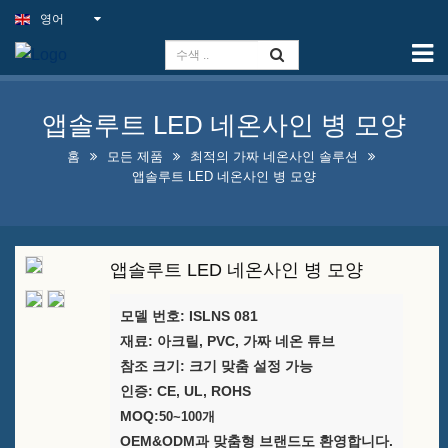
영어
홈
능력
앱솔루트 LED 네온사인 병 모양
슬림 라이트 사인(Slim Light
Sign)
홈
모든 제품
최적의 가짜 네온사인 솔루션
앱솔루트 LED 네온사인 병 모양
야외 펍 간판
실내 비즈니스 간판을 최저가
로 제공합니다
앱솔루트 LED 네온사인 병 모양
최적의 가짜 네온사인 솔루션
모델 번호: ISLNS 081
재료: 아크릴, PVC, 가짜 네온 튜브
눈길을 끄는 주류 병 진열 디자
참조 크기: 크기 맞춤 설정 가능
인
인증: CE, UL, ROHS
MOQ:
50~100개
A-프레임 칠판 판매 중입니다
OEM&ODM과 맞춤형 브랜드도 환영합니다.