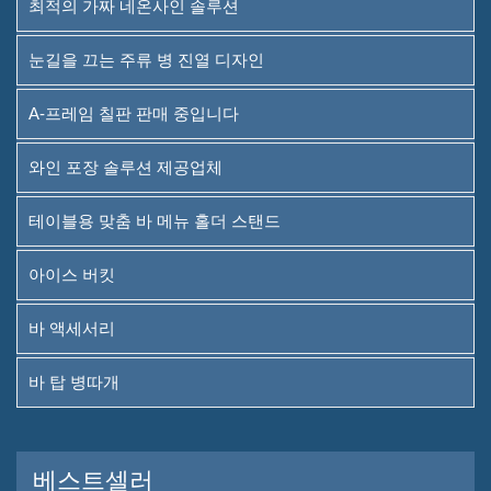
최적의 가짜 네온사인 솔루션
와인 포장 솔루션 제공업체
눈길을 끄는 주류 병 진열 디자인
테이블용 맞춤 바 메뉴 홀더 스
탠드
A-프레임 칠판 판매 중입니다
아이스 버킷
와인 포장 솔루션 제공업체
바 액세서리
테이블용 맞춤 바 메뉴 홀더 스탠드
바 탑 병따개
아이스 버킷
소개
바 액세서리
우리가 누구인가
바 탑 병따개
운용
우리가 접했던 브랜드들
베스트셀러
지속 가능성