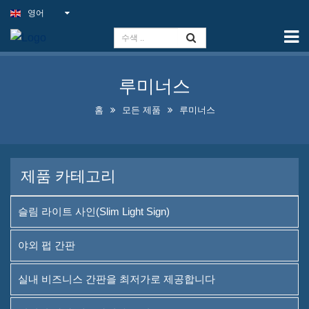
영어
홈
능력
루미너스
슬림 라이트 사인(Slim Light
Sign)
홈
모든 제품
루미너스
야외 펍 간판
실내 비즈니스 간판을 최저가
제품 카테고리
로 제공합니다
최적의 가짜 네온사인 솔루션
슬림 라이트 사인(Slim Light Sign)
눈길을 끄는 주류 병 진열 디자
야외 펍 간판
인
실내 비즈니스 간판을 최저가로 제공합니다
A-프레임 칠판 판매 중입니다