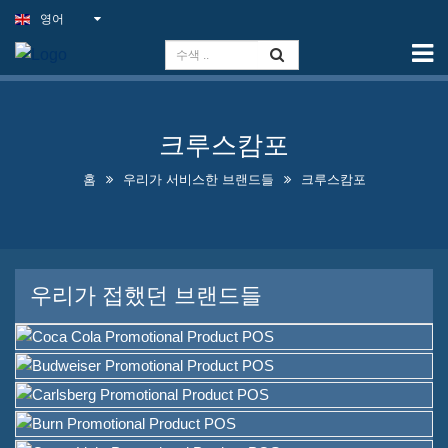
영어
홈
능력
슬림 라이트 사인(Slim Light
크루스캄포
Sign)
홈
우리가 서비스한 브랜드들
크루스캄포
야외 펍 간판
실내 비즈니스 간판을 최저가
로 제공합니다
우리가 접했던 브랜드들
최적의 가짜 네온사인 솔루션
눈길을 끄는 주류 병 진열 디자
인
A-프레임 칠판 판매 중입니다